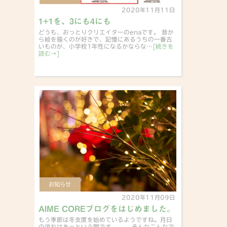
2020年11月11日
1+1を、3にも4にも
どうも、おっとりクリエイターのenaです。 昔か
ら絵を描くのが好きで、記憶にあるうちの一番古
いものが、小学校1年性になるかならな…
[続きを
読む→]
お知らせ
2020年11月09日
AIME COREブログをはじめました。
もう季節は冬支度を始めているようですね。月日
の流れはあっという間です。。。 そんなこんなで